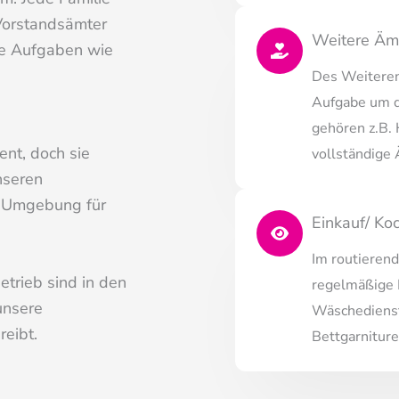
 Vorstandsämter
Weitere Äm
ere Aufgaben wie
Des Weiteren
Aufgabe um d
gehören z.B.
ent, doch sie
vollständige Ä
nseren
te Umgebung für
Einkauf/ Ko
Im routieren
etrieb sind in den
regelmäßige 
unsere
Wäschedienst
eibt.
Bettgarniture