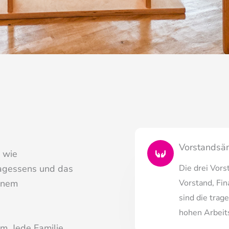
Vorstandsä
 wie
tagessens und das
Die drei Vors
inem
Vorstand, Fi
sind die trag
hohen Arbeit
m. Jede Familie