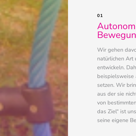
01
Autonom
Bewegun
Wir gehen davon
natürlichen Art
entwickeln. Dah
beispielsweise 
setzen. Wir brin
aus der sie nich
von bestimmten
das Ziel“ ist un
seine eigene B