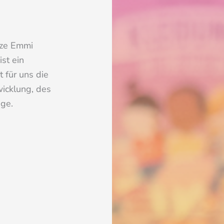
tze Emmi
ist ein
t für uns die
icklung, des
ege.